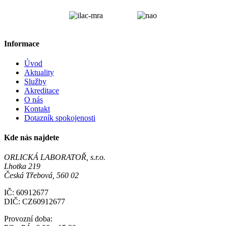
Informace
Úvod
Aktuality
Služby
Akreditace
O nás
Kontakt
Dotazník spokojenosti
Kde nás najdete
ORLICKÁ LABORATOŘ, s.r.o.
Lhotka 219
Česká Třebová, 560 02
IČ: 60912677
DIČ: CZ60912677
Provozní doba: