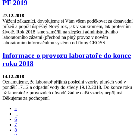
PF 2019
27.12.2018
Vážení zákazníci, dovolujeme si Vám všem poděkovat za dosavadní
přízeň a popřát úspěšný Nový rok, jak v soukromém, tak profesním
životě. Rok 2018 jsme zaměřili na zlepšení administrativního
laboratorního zázemí (přechod na plný provoz v novém
laboratorním informačnímu systému od firmy CROSS...
Informace o provozu laboratoře do konce
roku 2018
14.12.2018
Oznamujeme, že laboratoř přijímá poslední vzorky pitných vod v
pondělí 17.12 a odpadní vody do středy 19.12.2018. Do konce roku
už laboratoř z provozních důvodů žádné další vzorky nepřijímá.
Děkujeme za pochopení.
«
...
6
7
8