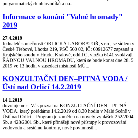
polyaromatických uhlovodíků a na...
Informace o konání "Valné hromady"
2019
27.4.2019
Jednatelé společnosti ORLICKÁ LABORATOŘ, s.r.o., se sídlem v
České Třebové, Lhotka 219, PSČ 560 02, IČ: 60912677 zapsaná u
Krajského soudu v Hradci Králové, oddíl C, vložka 6141 svolávají
ŘÁDNOU VALNOU HROMADU, která se bude konat dne 28. 5.
2019 ve 13 hodin v zasedací místnosti MÚ...
KONZULTAČNÍ DEN–PITNÁ VODA /
Ústí nad Orlicí 14.2.2019
14.1.2019
dovolujeme si Vás pozvat na KONZULTAČNÍ DEN – PITNÁ
VODA, který pořádáme 14.2.2019 od 8.30 hodin v Malé Scéně v
Ústí nad Orlicí. Program je zaměřen na novely vyhlášek 252/2004
Sb. a 428/2001 Sb., které přinášejí nové přístupy k provozování
vodovodu a systému kontroly, nové povinnosti...